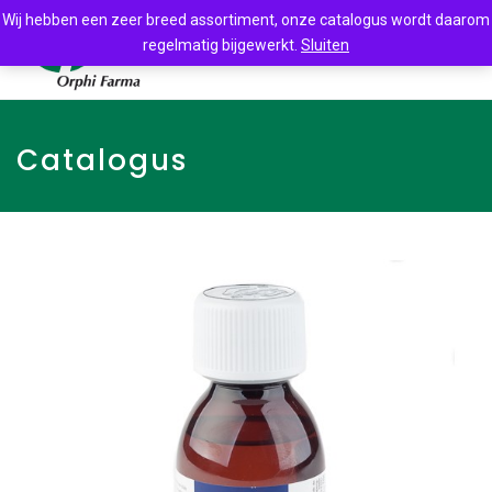
Wij hebben een zeer breed assortiment, onze catalogus wordt daarom
regelmatig bijgewerkt.
Sluiten
Catalogus