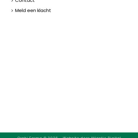
Contact
Meld een klacht
Orphi Farma ©
2026 - Website door
Atlantis Digital