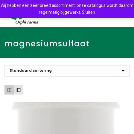
Wij hebben een zeer breed assortiment, onze catalogus wordt daarom
regelmatig bijgewerkt.
Sluiten
magnesiumsulfaat