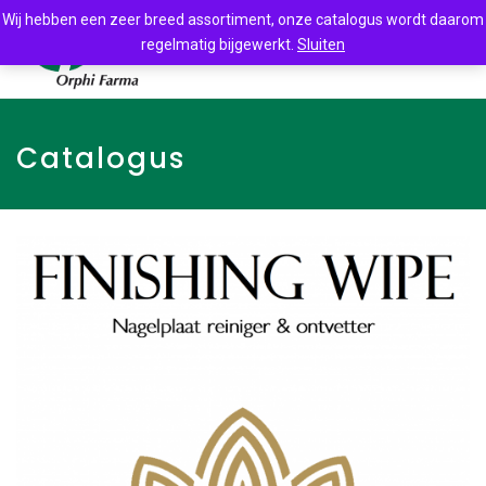
Wij hebben een zeer breed assortiment, onze catalogus wordt daarom
regelmatig bijgewerkt.
Sluiten
Catalogus