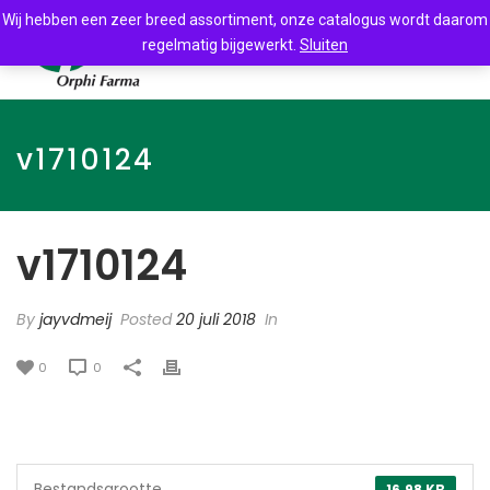
Wij hebben een zeer breed assortiment, onze catalogus wordt daarom
regelmatig bijgewerkt.
Sluiten
v1710124
v1710124
By
jayvdmeij
Posted
20 juli 2018
In
0
0
Bestandsgrootte
16.98 KB