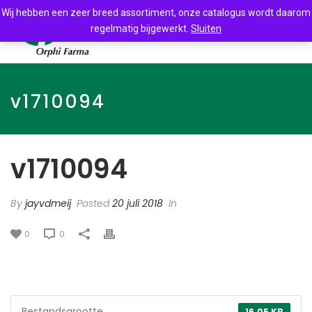
Wij hebben een zeer breed assortiment, onze catalogus wordt daarom
regelmatig bijgewerkt.
Sluiten
v1710094
v1710094
By
jayvdmeij
Posted
20 juli 2018
In
0
0
Bestandsgrootte
16.05 KB