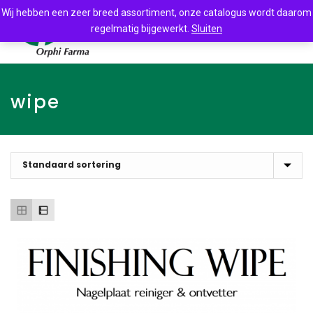
Wij hebben een zeer breed assortiment, onze catalogus wordt daarom
regelmatig bijgewerkt.
Sluiten
wipe