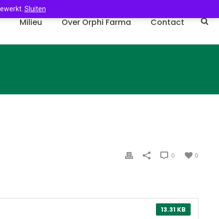
gewerkt.
Sluiten
n
Milieu
Over Orphi Farma
Contact
0
0
13.31 KB