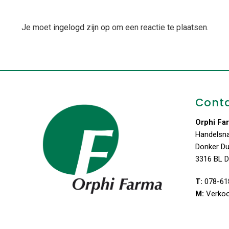
Je moet
ingelogd zijn op
om een reactie te plaatsen.
Cont
Orphi Fa
Handelsn
Donker D
3316 BL D
T:
078-61
M:
Verko