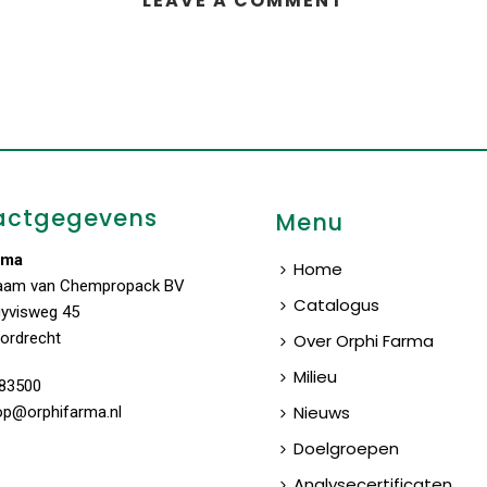
LEAVE A COMMENT
actgegevens
Menu
rma
Home
aam van Chempropack BV
Catalogus
uyvisweg 45
ordrecht
Over Orphi Farma
Milieu
83500
Nieuws
op@orphifarma.nl
Doelgroepen
Analysecertificaten