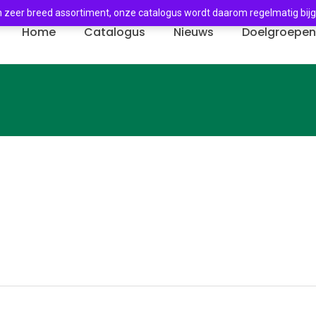
 zeer breed assortiment, onze catalogus wordt daarom regelmatig bij
Home
Catalogus
Nieuws
Doelgroepe