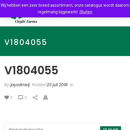
Wij hebben een zeer breed assortiment, onze catalogus wordt daarom
regelmatig bijgewerkt.
Sluiten
V1804055
V1804055
By
jayvdmeij
Posted
23 juli 2018
In
0
0
Bestandsgrootte
17.10 KB