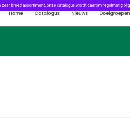
 zeer breed assortiment, onze catalogus wordt daarom regelmatig bij
Home
Catalogus
Nieuws
Doelgroepe