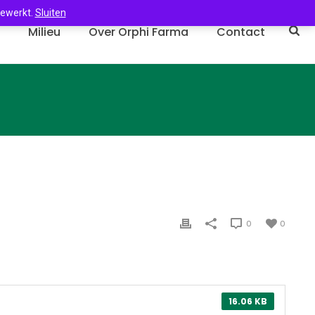
gewerkt.
Sluiten
n
Milieu
Over Orphi Farma
Contact
0
0
16.06 KB