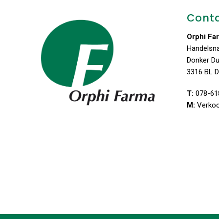
Cont
Orphi Fa
Handelsn
Donker D
3316 BL D
T:
078-61
M:
Verko