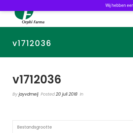
Wij hebben een
v1712036
v1712036
By
jayvdmeij
Posted
20 juli 2018
In
Bestandsgrootte