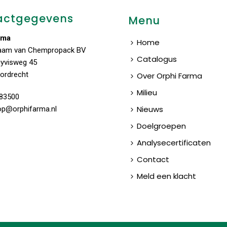
actgegevens
Menu
rma
Home
aam van Chempropack BV
Catalogus
uyvisweg 45
ordrecht
Over Orphi Farma
Milieu
83500
Nieuws
op@orphifarma.nl
Doelgroepen
Analysecertificaten
Contact
Meld een klacht