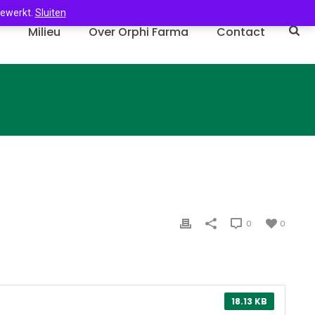
gewerkt.
Sluiten
n
Milieu
Over Orphi Farma
Contact
0
0
18.13 KB