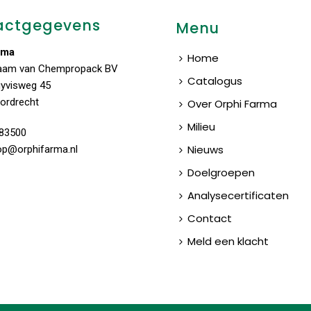
actgegevens
Menu
rma
Home
aam van Chempropack BV
Catalogus
uyvisweg 45
ordrecht
Over Orphi Farma
Milieu
83500
Nieuws
op@orphifarma.nl
Doelgroepen
Analysecertificaten
Contact
Meld een klacht