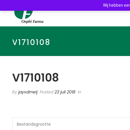
Wij hebben een
V1710108
V1710108
By
jayvdmeij
Posted
23 juli 2018
In
Bestandsgrootte