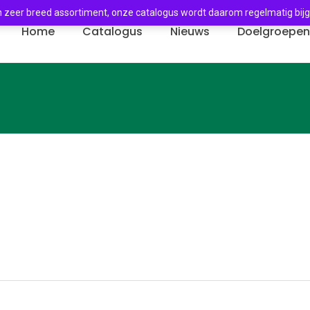
 zeer breed assortiment, onze catalogus wordt daarom regelmatig bij
Home
Catalogus
Nieuws
Doelgroepe