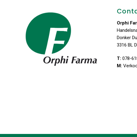
Cont
Orphi Fa
Handelsn
Donker D
3316 BL D
T:
078-61
M:
Verko