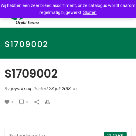
Wij hebben een zeer breed assortiment, onze catalogus wordt daarom
regelmatig bijgewerkt.
Sluiten
S1709002
S1709002
By
jayvdmeij
Posted
23 juli 2018
In
0
0
Bestandsgrootte
17.73 KB