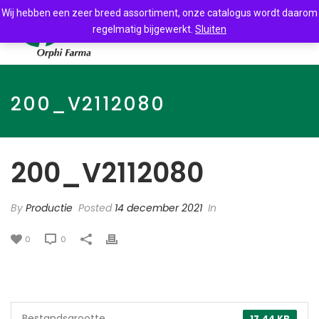
Wij hebben een zeer breed assortiment, onze catalogus wordt daarom
regelmatig bijgewerkt.
Sluiten
200_V2112080
200_V2112080
By
Productie
Posted
14 december 2021
In
0
0
Bestandsgrootte
17.44 KB