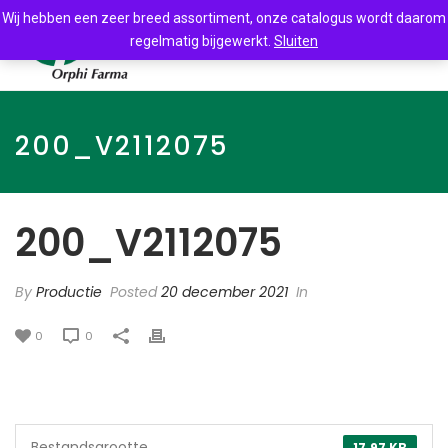
Wij hebben een zeer breed assortiment, onze catalogus wordt daarom
regelmatig bijgewerkt.
Sluiten
200_V2112075
200_V2112075
By
Productie
Posted
20 december 2021
In
0
0
Bestandsgrootte
17.97 KB