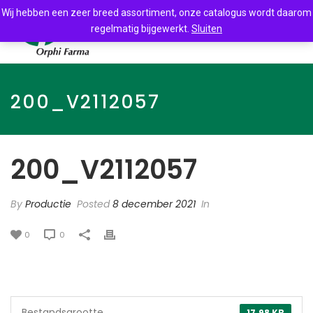
Wij hebben een zeer breed assortiment, onze catalogus wordt daarom
regelmatig bijgewerkt.
Sluiten
200_V2112057
200_V2112057
By
Productie
Posted
8 december 2021
In
0
0
Bestandsgrootte
17.98 KB