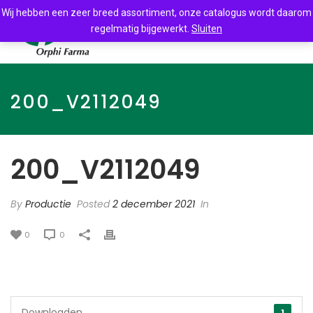
Wij hebben een zeer breed assortiment, onze catalogus wordt daarom
regelmatig bijgewerkt.
Sluiten
200_V2112049
200_V2112049
By
Productie
Posted
2 december 2021
In
0
0
Downloaden
1