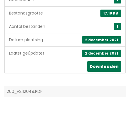
Bestandsgrootte
17.18 KB
Aantal bestanden
1
Datum plaatsing
2 december 2021
Laatst geüpdatet
2 december 2021
Downloaden
200_v2112049.PDF