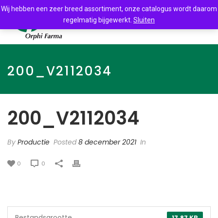
Wij hebben een zeer breed assortiment, onze catalogus wordt daarom
regelmatig bijgewerkt.
Sluiten
200_V2112034
200_V2112034
By
Productie
Posted
8 december 2021
In
0
0
Bestandsgrootte
17.87 KB