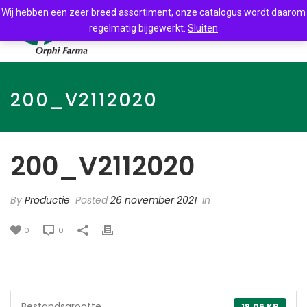
Wij hebben een zeer breed assortiment, onze catalogus wordt daarom
regelmatig bijgewerkt.
Sluiten
200_V2112020
200_V2112020
By
Productie
Posted
26 november 2021
In
0
0
Bestandsgrootte
18.06 KB