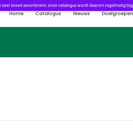
 zeer breed assortiment, onze catalogus wordt daarom regelmatig bij
Home
Catalogus
Nieuws
Doelgroepe