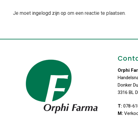
Je moet
ingelogd zijn op
om een reactie te plaatsen.
Cont
Orphi Fa
Handelsn
Donker D
3316 BL D
T:
078-61
M:
Verko