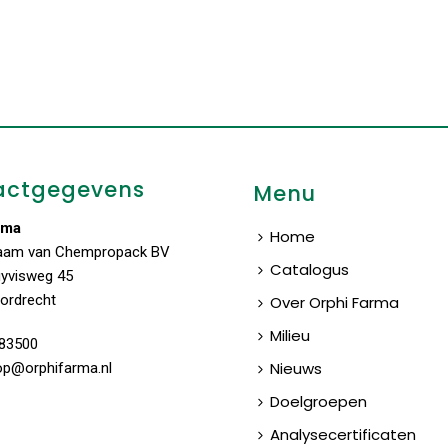
actgegevens
Menu
rma
Home
aam van Chempropack BV
Catalogus
uyvisweg 45
ordrecht
Over Orphi Farma
Milieu
83500
Nieuws
op@orphifarma.nl
Doelgroepen
Analysecertificaten