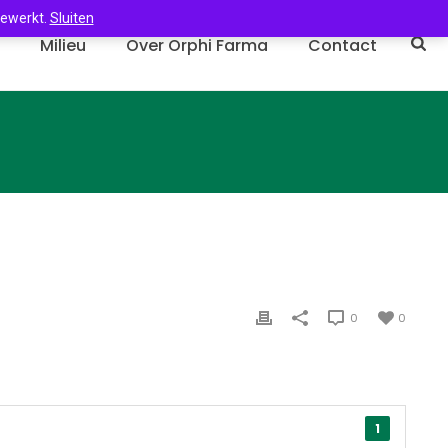
gewerkt.
Sluiten
n
Milieu
Over Orphi Farma
Contact
0
0
1