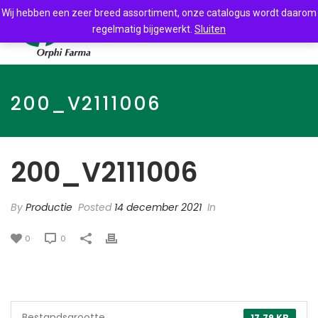
Wij hebben een zeer breed assortiment, onze catalogus wordt daarom
regelmatig bijgewerkt.
Sluiten
200_V2111006
200_V2111006
By
Productie
Posted
14 december 2021
In
0
0
Bestandsgrootte
17.79 KB