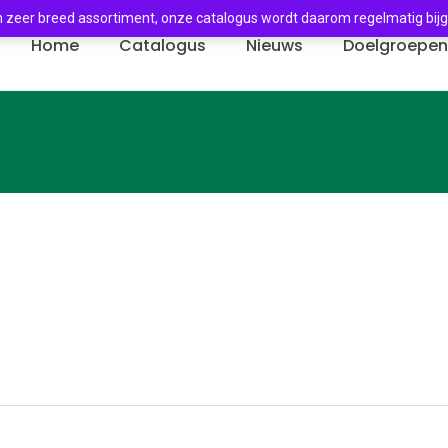
 zeer breed assortiment, onze catalogus wordt daarom regelmatig bij
Home
Catalogus
Nieuws
Doelgroepe