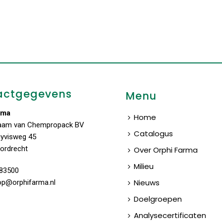
actgegevens
Menu
rma
Home
aam van Chempropack BV
Catalogus
uyvisweg 45
ordrecht
Over Orphi Farma
Milieu
83500
Nieuws
op@orphifarma.nl
Doelgroepen
Analysecertificaten