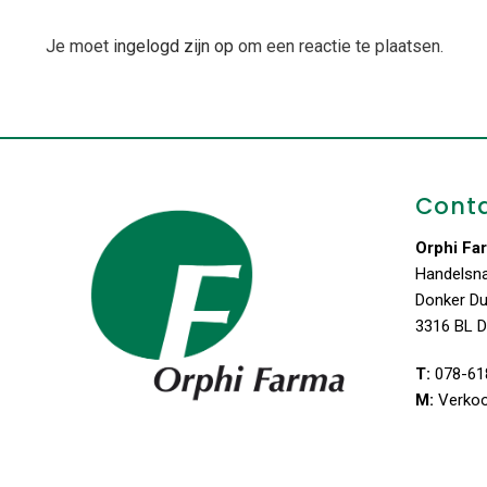
Je moet
ingelogd zijn op
om een reactie te plaatsen.
Cont
Orphi Fa
Handelsn
Donker D
3316 BL D
T:
078-61
M:
Verko