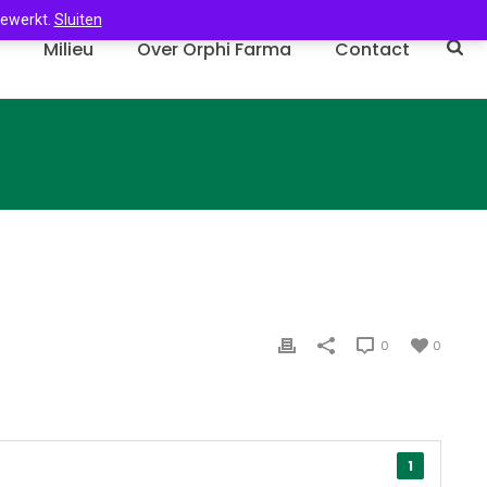
gewerkt.
Sluiten
n
Milieu
Over Orphi Farma
Contact
0
0
1