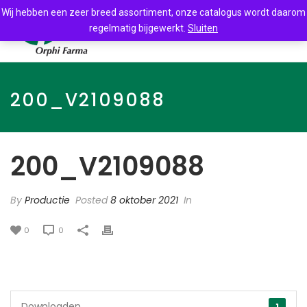
Wij hebben een zeer breed assortiment, onze catalogus wordt daarom
regelmatig bijgewerkt.
Sluiten
200_V2109088
200_V2109088
By
Productie
Posted
8 oktober 2021
In
0
0
Downloaden
1