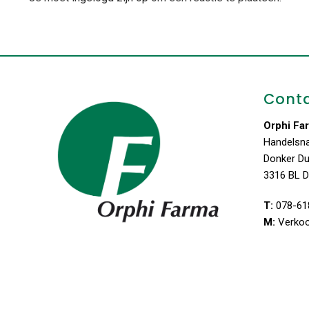
Cont
Orphi Fa
Handelsn
Donker D
3316 BL D
T:
078-61
M:
Verko