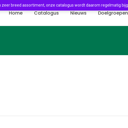
 zeer breed assortiment, onze catalogus wordt daarom regelmatig bij
Home
Catalogus
Nieuws
Doelgroepe