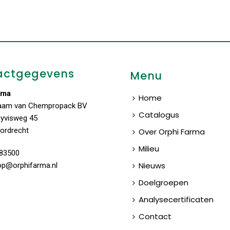
actgegevens
Menu
rma
Home
aam van Chempropack BV
Catalogus
uyvisweg 45
ordrecht
Over Orphi Farma
Milieu
83500
Nieuws
op@orphifarma.nl
Doelgroepen
Analysecertificaten
Contact