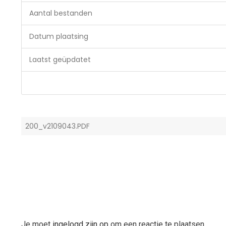
Aantal bestanden
Datum plaatsing
Laatst geüpdatet
200_v2109043.PDF
Je moet
ingelogd zijn op
om een reactie te plaatsen.