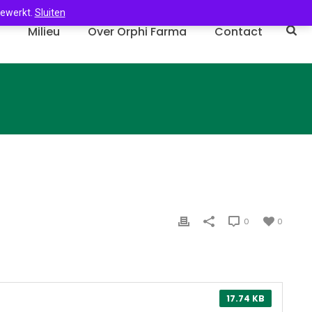
gewerkt.
Sluiten
n
Milieu
Over Orphi Farma
Contact
0
0
17.74 KB