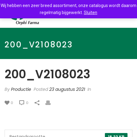
Wij hebben een zeer breed assortiment, onze catalogus wordt daarom
regelmatig bijgewerkt.
Sluiten
200_V2108023
200_V2108023
By
Productie
Posted
23 augustus 2021
In
0
0
Bestandsgrootte
18.22 KB