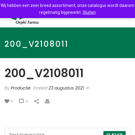
Wij hebben een zeer breed assortiment, onze catalogus wordt daarom
regelmatig bijgewerkt.
Sluiten
200_V2108011
200_V2108011
By
Productie
Posted
23 augustus 2021
In
0
0
Bestandsgrootte
17.87 KB