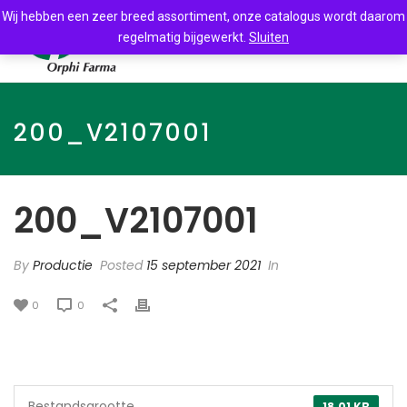
Wij hebben een zeer breed assortiment, onze catalogus wordt daarom
regelmatig bijgewerkt.
Sluiten
200_V2107001
200_V2107001
By
Productie
Posted
15 september 2021
In
0
0
Bestandsgrootte
18.01 KB