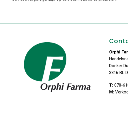
Cont
Orphi Fa
Handelsn
Donker D
3316 BL D
T:
078-61
M:
Verko