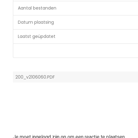
Aantal bestanden
Datum plaatsing
Laatst geüpdatet
200_v2106060.PDF
Je moet
ingelogd zijn op
om een reactie te plaatsen.