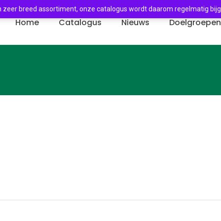
 zeer breed assortiment, onze catalogus wordt daarom regelmatig bij
Home
Catalogus
Nieuws
Doelgroepe