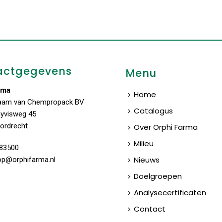
actgegevens
Menu
rma
Home
aam van Chempropack BV
Catalogus
uyvisweg 45
ordrecht
Over Orphi Farma
Milieu
83500
Nieuws
op@orphifarma.nl
Doelgroepen
Analysecertificaten
Contact