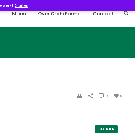
gewerkt.
Sluiten
n
Milieu
Over Orphi Farma
Contact
0
0
18.06 KB