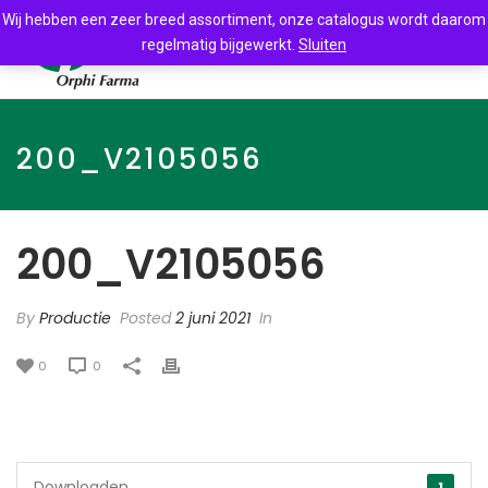
Wij hebben een zeer breed assortiment, onze catalogus wordt daarom
regelmatig bijgewerkt.
Sluiten
200_V2105056
200_V2105056
By
Productie
Posted
2 juni 2021
In
0
0
Downloaden
1