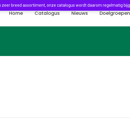
 zeer breed assortiment, onze catalogus wordt daarom regelmatig bij
Home
Catalogus
Nieuws
Doelgroepe