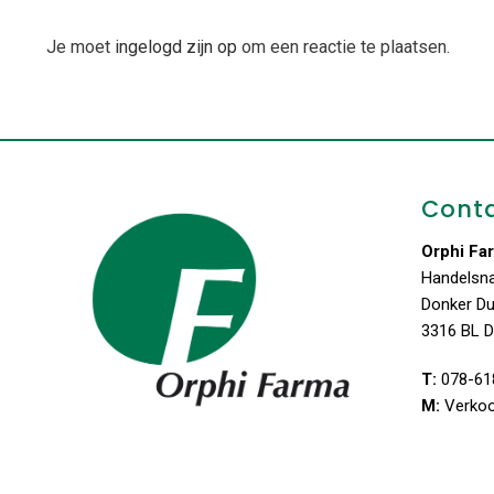
Je moet
ingelogd zijn op
om een reactie te plaatsen.
Cont
Orphi Fa
Handelsn
Donker D
3316 BL D
T:
078-61
M:
Verko