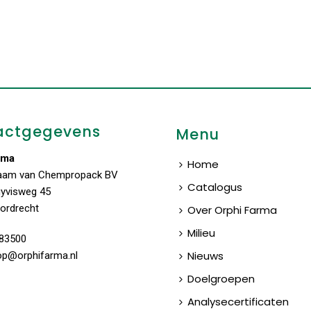
actgegevens
Menu
rma
Home
aam van Chempropack BV
Catalogus
uyvisweg 45
ordrecht
Over Orphi Farma
Milieu
83500
Nieuws
op@orphifarma.nl
Doelgroepen
Analysecertificaten