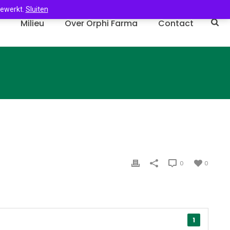
gewerkt.
Sluiten
n
Milieu
Over Orphi Farma
Contact
0
0
1