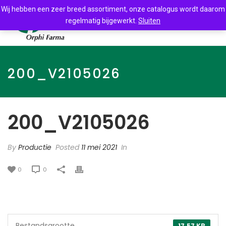
Wij hebben een zeer breed assortiment, onze catalogus wordt daarom
regelmatig bijgewerkt.
Sluiten
200_V2105026
200_V2105026
By
Productie
Posted
11 mei 2021
In
0
0
Bestandsgrootte
17.57 KB