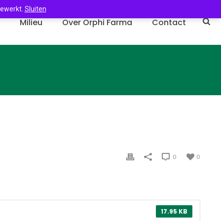
gewerkt.
Sluiten
n
Milieu
Over Orphi Farma
Contact
0
0
17.95 KB