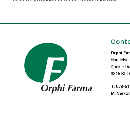
Cont
Orphi Fa
Handelsn
Donker D
3316 BL D
T:
078-61
M:
Verko