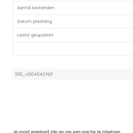
Aantal bestanden
Datum plaatsing
Laatst geüpdatet
200_v2104042.PDF
Je moet
ingelogd zijn op
om een reactie te plaatsen.