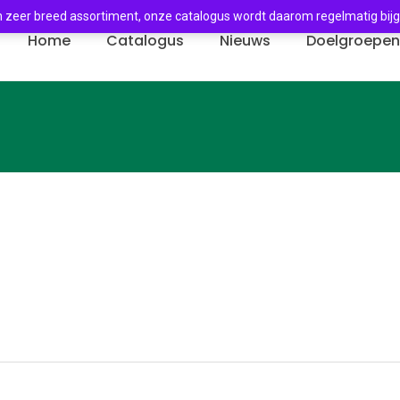
 zeer breed assortiment, onze catalogus wordt daarom regelmatig bij
Home
Catalogus
Nieuws
Doelgroepe