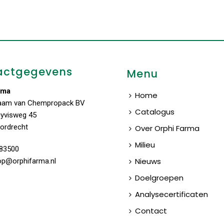
actgegevens
Menu
rma
Home
aam van Chempropack BV
Catalogus
uyvisweg 45
ordrecht
Over Orphi Farma
Milieu
83500
Nieuws
op@orphifarma.nl
Doelgroepen
Analysecertificaten
Contact