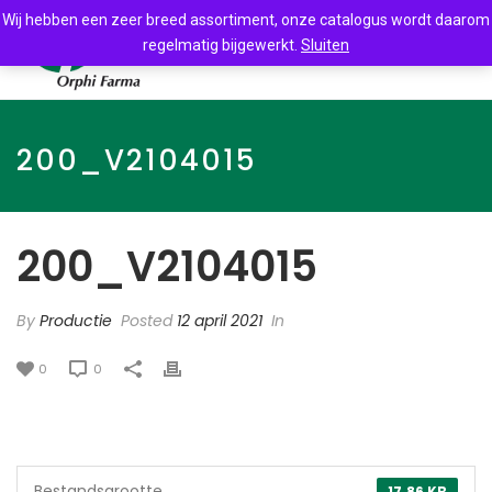
Wij hebben een zeer breed assortiment, onze catalogus wordt daarom
regelmatig bijgewerkt.
Sluiten
200_V2104015
200_V2104015
By
Productie
Posted
12 april 2021
In
0
0
Bestandsgrootte
17.86 KB