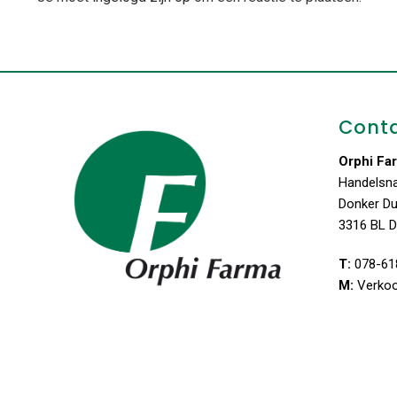
Cont
Orphi Fa
Handelsn
Donker D
3316 BL D
T:
078-61
M:
Verko