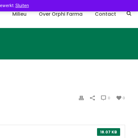
gewerkt.
Sluiten
n
Milieu
Over Orphi Farma
Contact
0
0
18.07 KB