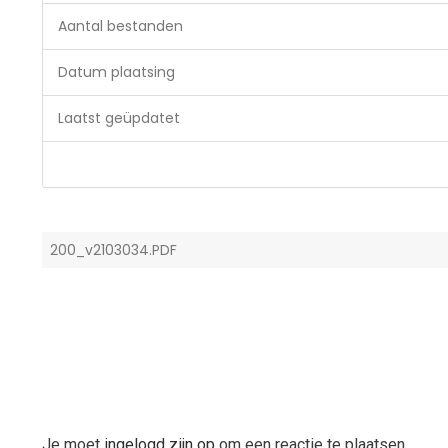
Aantal bestanden
Datum plaatsing
Laatst geüpdatet
200_v2103034.PDF
Je moet
ingelogd zijn op
om een reactie te plaatsen.