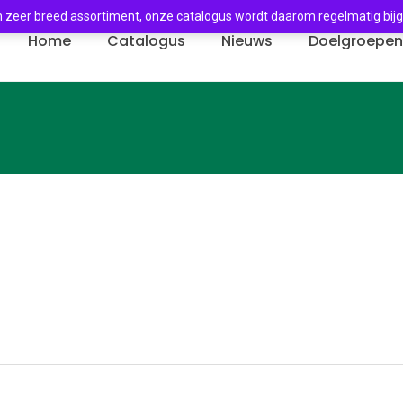
 zeer breed assortiment, onze catalogus wordt daarom regelmatig bij
Home
Catalogus
Nieuws
Doelgroepe