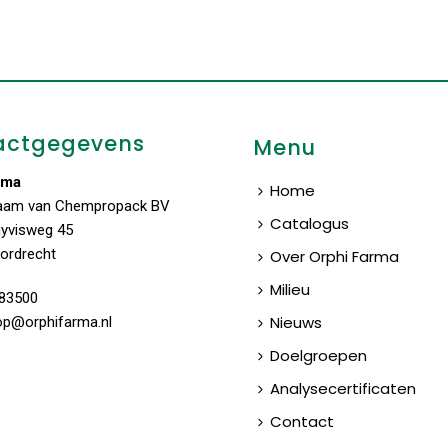
actgegevens
Menu
rma
Home
aam van Chempropack BV
Catalogus
uyvisweg 45
ordrecht
Over Orphi Farma
Milieu
83500
Nieuws
op@orphifarma.nl
Doelgroepen
Analysecertificaten
Contact