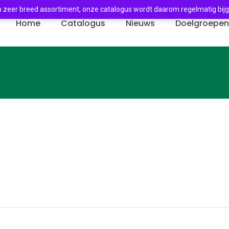
 zeer breed assortiment, onze catalogus wordt daarom regelmatig bij
Home
Catalogus
Nieuws
Doelgroepe