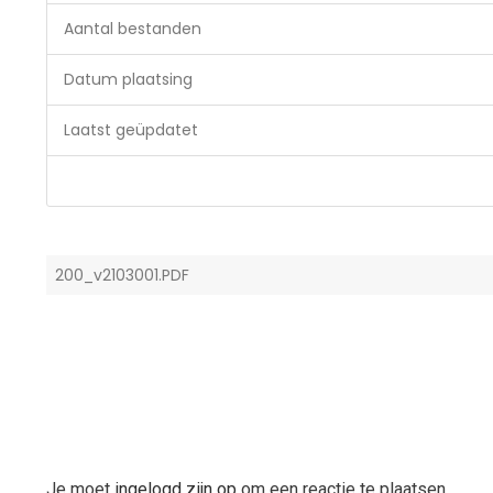
Aantal bestanden
Datum plaatsing
Laatst geüpdatet
200_v2103001.PDF
Je moet
ingelogd zijn op
om een reactie te plaatsen.