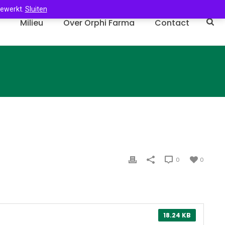
gewerkt.
Sluiten
n
Milieu
Over Orphi Farma
Contact
0
0
18.24 KB