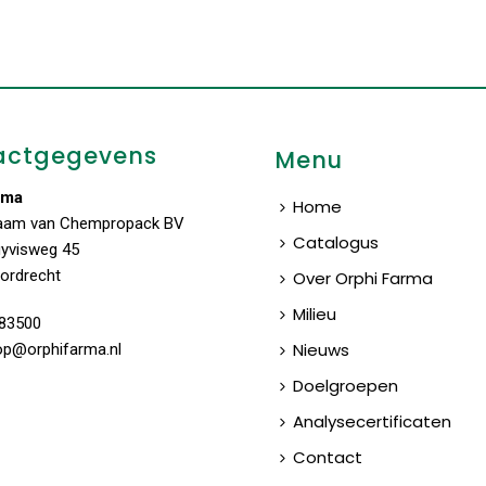
actgegevens
Menu
rma
Home
aam van Chempropack BV
Catalogus
uyvisweg 45
ordrecht
Over Orphi Farma
Milieu
83500
Nieuws
op@orphifarma.nl
Doelgroepen
Analysecertificaten
Contact