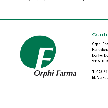
Cont
Orphi Fa
Handelsn
Donker D
3316 BL D
T:
078-61
M:
Verko