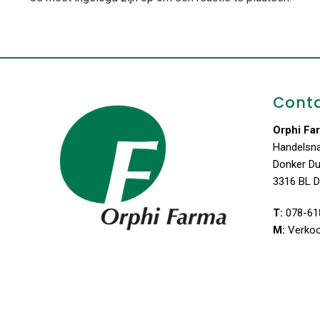
Cont
Orphi Fa
Handelsn
Donker D
3316 BL D
T:
078-61
M:
Verko