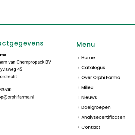
actgegevens
Menu
rma
Home
aam van Chempropack BV
Catalogus
uyvisweg 45
ordrecht
Over Orphi Farma
Milieu
83500
Nieuws
op@orphifarma.nl
Doelgroepen
Analysecertificaten
Contact