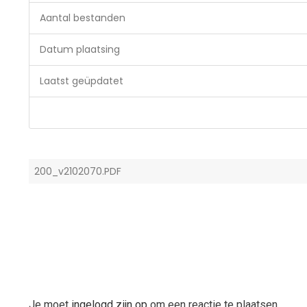
Aantal bestanden
Datum plaatsing
Laatst geüpdatet
200_v2102070.PDF
Je moet
ingelogd zijn op
om een reactie te plaatsen.