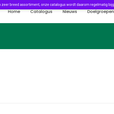
 zeer breed assortiment, onze catalogus wordt daarom regelmatig bij
Home
Catalogus
Nieuws
Doelgroepe