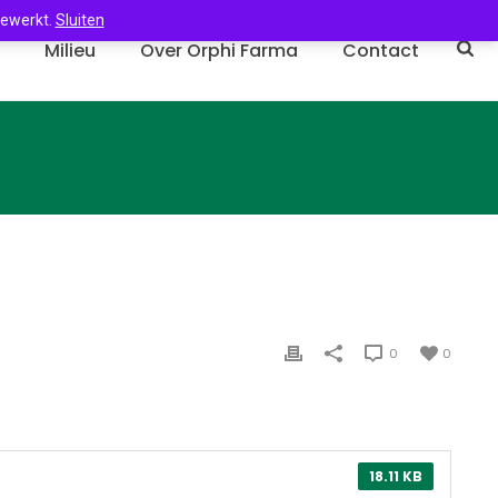
gewerkt.
Sluiten
n
Milieu
Over Orphi Farma
Contact
0
0
18.11 KB