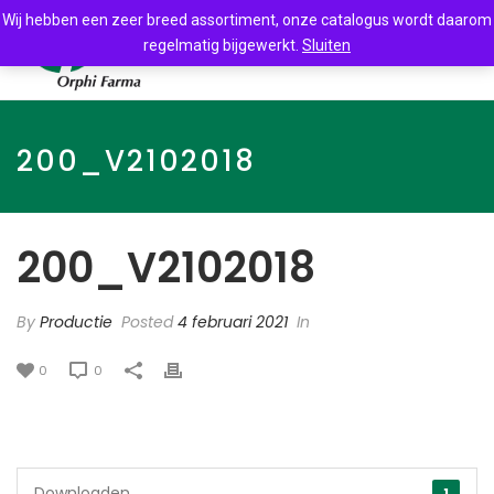
Wij hebben een zeer breed assortiment, onze catalogus wordt daarom
regelmatig bijgewerkt.
Sluiten
200_V2102018
200_V2102018
By
Productie
Posted
4 februari 2021
In
0
0
Downloaden
1