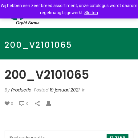
Wij hebben een zeer breed assortiment, onze catalogus wordt daarom
regelmatig bijgewerkt.
Sluiten
200_V2101065
200_V2101065
By
Productie
Posted
19 januari 2021
In
0
0
Bestandsgrootte
17.71 KB