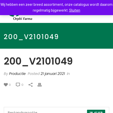
Wij hebben een zeer breed assortiment, onze catalogus wordt daarom
regelmatig bijgewerkt.
Sluiten
200_V2101049
200_V2101049
By
Productie
Posted
21 januari 2021
In
0
0
Bestandsgrootte
18.41 KB