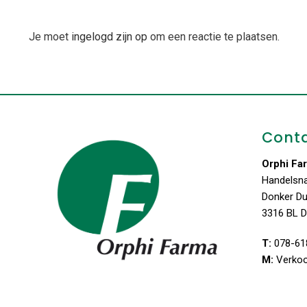
Je moet
ingelogd zijn op
om een reactie te plaatsen.
Cont
Orphi Fa
Handelsn
Donker D
3316 BL D
T:
078-61
M:
Verko