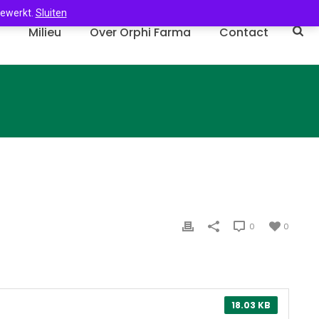
gewerkt.
Sluiten
n
Milieu
Over Orphi Farma
Contact
0
0
18.03 KB