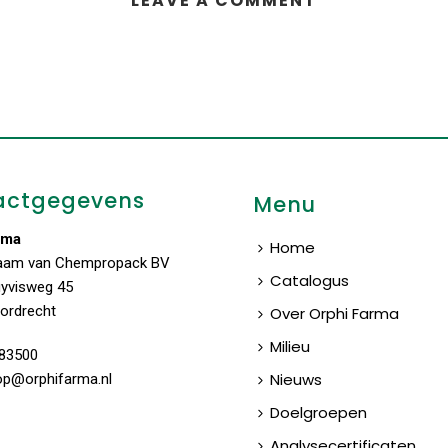
LEAVE A COMMENT
actgegevens
Menu
rma
Home
aam van Chempropack BV
Catalogus
uyvisweg 45
ordrecht
Over Orphi Farma
Milieu
83500
Nieuws
op@orphifarma.nl
Doelgroepen
Analysecertificaten