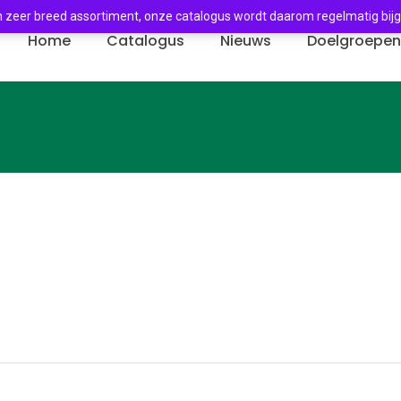
 zeer breed assortiment, onze catalogus wordt daarom regelmatig bij
Home
Catalogus
Nieuws
Doelgroepe