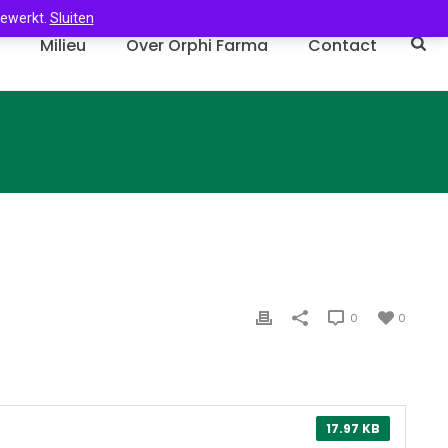
gewerkt.
Sluiten
n
Milieu
Over Orphi Farma
Contact
0
0
17.97 KB