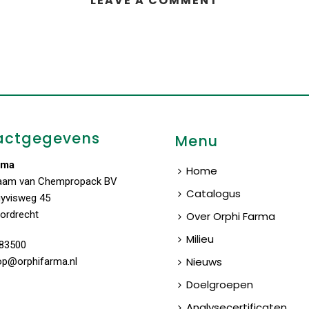
LEAVE A COMMENT
actgegevens
Menu
rma
Home
aam van Chempropack BV
Catalogus
uyvisweg 45
ordrecht
Over Orphi Farma
Milieu
83500
Nieuws
op@orphifarma.nl
Doelgroepen
Analysecertificaten