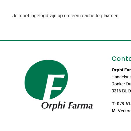
Je moet
ingelogd zijn op
om een reactie te plaatsen.
Cont
Orphi Fa
Handelsn
Donker D
3316 BL D
T:
078-61
M:
Verko