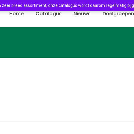
 zeer breed assortiment, onze catalogus wordt daarom regelmatig bij
Home
Catalogus
Nieuws
Doelgroepe