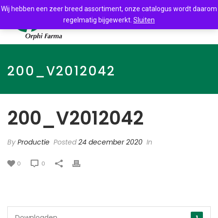
Wij hebben een zeer breed assortiment, onze catalogus wordt daarom
regelmatig bijgewerkt.
Sluiten
200_V2012042
200_V2012042
By
Productie
Posted
24 december 2020
In
0
0
Downloaden
1