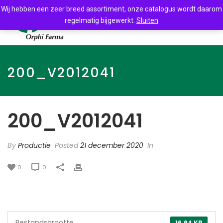
Wij hebben een zeer breed assortiment, onze catalogus wordt daarom
regelmatig bijgewerkt.
Sluiten
200_V2012041
200_V2012041
By
Productie
Posted
21 december 2020
In
0
0
Bestandsgrootte
16.94 KB