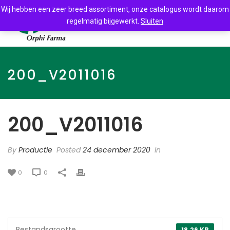
Wij hebben een zeer breed assortiment, onze catalogus wordt daarom
regelmatig bijgewerkt.
Sluiten
200_V2011016
200_V2011016
By
Productie
Posted
24 december 2020
In
0
0
Bestandsgrootte
18.26 KB