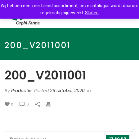
Wij hebben een zeer breed assortiment, onze catalogus wordt daarom
regelmatig bijgewerkt.
Sluiten
200_V2011001
200_V2011001
By
Productie
Posted
26 oktober 2020
In
0
0
Bestandsgrootte
17.80 KB