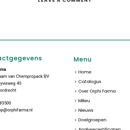
LEAVE A COMMENT
actgegevens
Menu
rma
Home
aam van Chempropack BV
Catalogus
uyvisweg 45
ordrecht
Over Orphi Farma
Milieu
83500
Nieuws
op@orphifarma.nl
Doelgroepen
Analysecertificaten