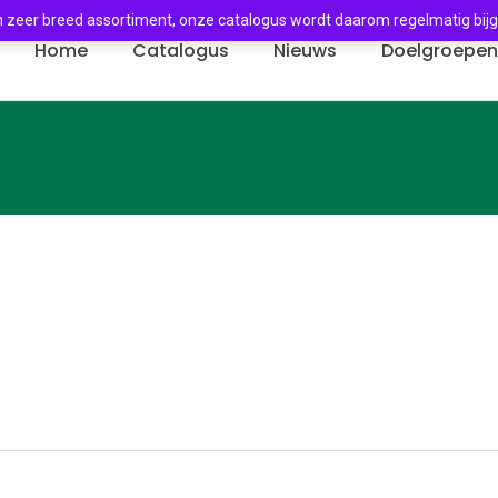
 zeer breed assortiment, onze catalogus wordt daarom regelmatig bij
Home
Catalogus
Nieuws
Doelgroepe