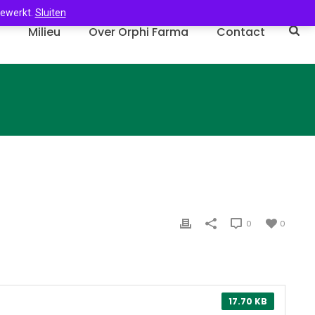
gewerkt.
Sluiten
n
Milieu
Over Orphi Farma
Contact
0
0
17.70 KB