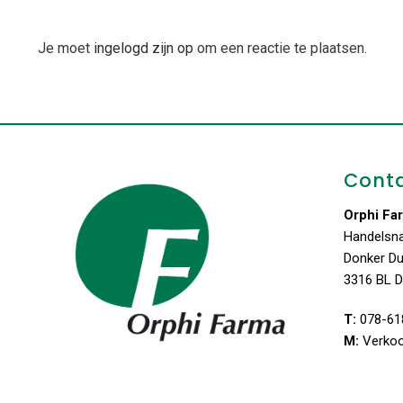
Je moet
ingelogd zijn op
om een reactie te plaatsen.
Cont
Orphi Fa
Handelsn
Donker D
3316 BL D
T:
078-61
M:
Verko