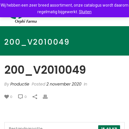
Wij hebben een zeer breed assortiment, onze catalogus wordt daarom
regelmatig bijgewerkt.
Sluiten
200_V2010049
200_V2010049
By
Productie
Posted
2 november 2020
In
0
0
Bestandsgrootte
18.40 KB