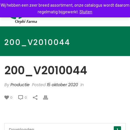
Wij hebben een zeer breed assortiment, onze catalogus wordt daarom
regelmatig bijgewerkt.
Sluiten
200_V2010044
200_V2010044
By
Productie
Posted
15 oktober 2020
In
0
0
Downloaden
1