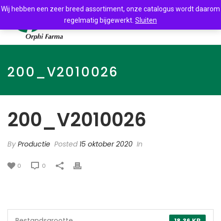
Wij hebben een zeer breed assortiment, onze catalogus wordt daarom
regelmatig bijgewerkt.
Sluiten
200_V2010026
200_V2010026
By
Productie
Posted
15 oktober 2020
In
0
0
Bestandsgrootte
18.36 KB