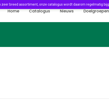
 zeer breed assortiment, onze catalogus wordt daarom regelmatig bij
Home
Catalogus
Nieuws
Doelgroepe