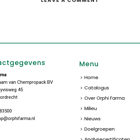
LEAVE A COMMENT
actgegevens
Menu
rma
Home
aam van Chempropack BV
Catalogus
uyvisweg 45
ordrecht
Over Orphi Farma
Milieu
83500
Nieuws
op@orphifarma.nl
Doelgroepen
Analysecertificaten