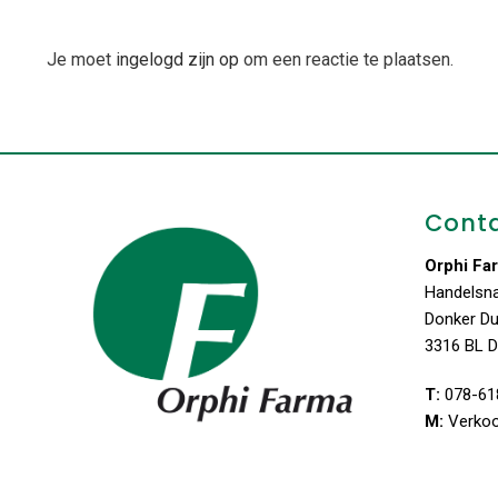
Je moet
ingelogd zijn op
om een reactie te plaatsen.
Cont
Orphi Fa
Handelsn
Donker D
3316 BL D
T:
078-61
M:
Verko