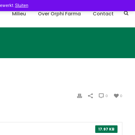
gewerkt.
Sluiten
n
Milieu
Over Orphi Farma
Contact
0
0
17.97 KB