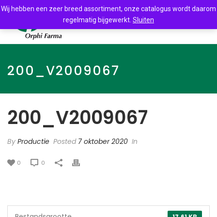
Wij hebben een zeer breed assortiment, onze catalogus wordt daarom
regelmatig bijgewerkt.
Sluiten
200_V2009067
200_V2009067
By
Productie
Posted
7 oktober 2020
In
0
0
Bestandsgrootte
17.61 KB