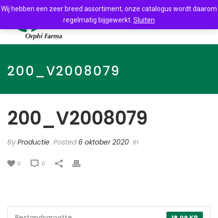
Wij hebben een zeer breed assortiment, onze catalogus wordt daarom
regelmatig bijgewerkt.
Sluiten
200_V2008079
200_V2008079
By
Productie
Posted
6 oktober 2020
In
0
0
Bestandsgrootte
18.09 KB